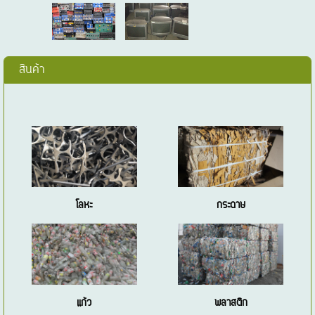
สินค้า
โลหะ
กระดาษ
แก้ว
พลาสติก